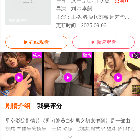
语言：
汉语普通话
状态：
更新HD中字
导演：
刘玮,李麒
主演：
王格,褚振中,刘惠,周艺华,战斗,周世谊,孙浩涪
更新HD中字
更新时间：
2025-09-03
在线观看
极速观看


剧情介绍
我要评分
星空影院剧情片《见习警员白忆男之初来乍到》是一部由
刘玮,李麒导演执导，王格,褚振中,刘惠,周艺华,战斗,周世谊,
孙浩涪等明星演员精彩演绎的中国大陆电影，手机免费在
