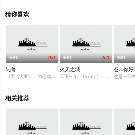
线观看高清无删减完整版电影就上星空电影网，更多相关
信息可移步至豆瓣电影、电视猫或剧情网等平台了解。
猜你喜欢
9.0
5.0
更新1
更新1
更新1
钝兽
火天之城
爸...你
《周刊大亚》上的连载小说《钝兽》备受好评，更获得了文学大
天正三年（1575年），一代枭雄织
这是一部
相关推荐