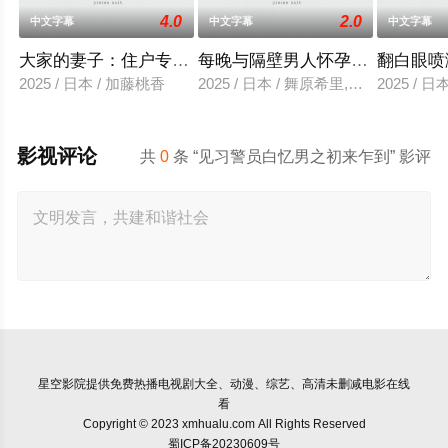
4.0
2.0
中文字幕
中文字幕
中文字幕
大家的妻子：住户专用洞口
每晚与隔壁男人怀孕性爱
翻白眼喷
2025 / 日本 / 加藤桃香
2025 / 日本 / 舞原希里,佐川金二
2025 / 
影视评论
共
0
条 “见习警员白忆男之初来乍到” 影评
星空影院
提供免费热播电视剧大全、动漫、综艺、高清未删减电影在线
看
Copyright © 2023 xmhualu.com All Rights Reserved
蜀ICP备20230609号