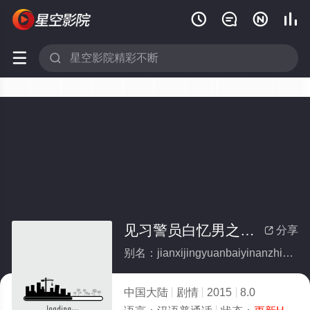






见习警员白忆男之初来乍到
分享

别名：jianxijingyuanbaiyinanzhichulaizhadao
中国大陆
剧情
2015
8.0