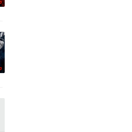
0
朱达仁萌生拍一部《河南人在北京》电影的念头，在说服主编姚松、老乡韩战
0
连串妖异事件
引出“婴胎报仇”，“娘娘索命”等一连串妖异事件
爷将携600余公斤毒品来云交易，火速成立“斩毒行动”专案组，借调警员安迪