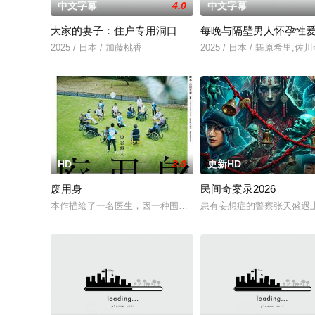
中文字幕
4.0
中文字幕
大家的妻子：住户专用洞口
每晚与隔壁男人怀孕性
2025 / 日本 / 加藤桃香
2025 / 日本 / 舞原希里,佐
HD
3.0
更新HD
废用身
民间奇案录2026
本作描绘了一名医生，因一种围绕“废用身”——因瘫痪等原因已
患有妄想症的警察张天盛遇上