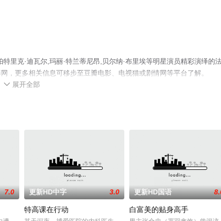
特里克·迪瓦尔,玛丽·特兰蒂尼昂,贝尔纳·布里埃等明星演员精彩演绎的
影网，更多相关信息可移步至豆瓣电影、电视猫或剧情网等平台了解。
展开全部

7.0
更新HD中字
3.0
更新HD国语
8.
特高课在行动
白富美的贴身高手