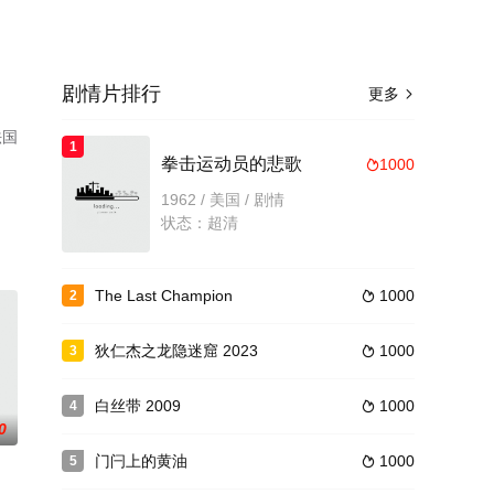
剧情片排行
更多

法国
1
拳击运动员的悲歌
1000

1962 / 美国 / 剧情
状态：超清
The Last Champion
1000
2

狄仁杰之龙隐迷窟 2023
1000
3

白丝带 2009
1000
4

0
门闩上的黄油
1000
5
