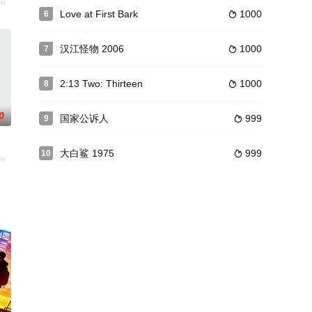
振作起来，并在与
名被日本宪兵队追捕的伤员后，另一名医生周益（雷明）
黑道，却因给老大背锅落入监狱。出狱后浪子回头，去富豪老板公司当司机，
Love at First Bark
1000
6

汉江怪物 2006
1000
7

2:13 Two: Thirteen
1000
8

0
国家公诉人
999
9

大白鲨 1975
999
10

全国著名劳 模
問：我們的「安全」系統真的安全嗎？我們看異族人的目
个想象中的巨大财富在西南横断山区上演的一场黑色荒诞的公路探险寻宝之旅