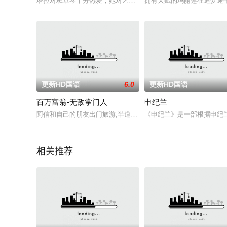
塔拉对班卓琴十分热爱，她对艺术家克里斯十分看重，为此她从
拥有天赋的玛丽莲在追梦途
更新HD国语
6.0
更新HD国语
百万富翁-无敌掌门人
申纪兰
阿信和自己的朋友出门旅游,半道上撞上一个人,可就是找不着那
《申纪兰》是一部根据申纪兰
相关推荐