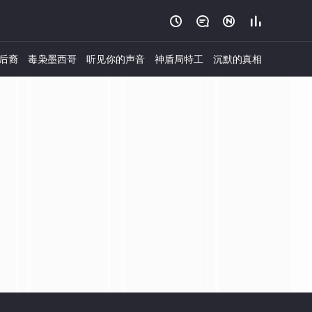




后裔
毒枭墨西哥
听见你的声音
神盾局特工
沉默的真相