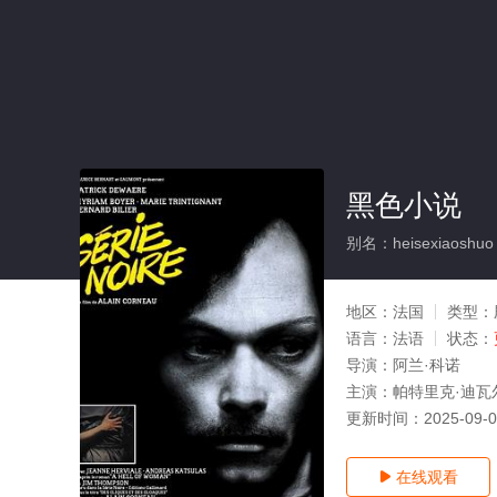
黑色小说
别名：heisexiaoshuo
地区：
法国
类型：
语言：
法语
状态：
导演：
阿兰·科诺
主演：
帕特里克·迪瓦
更新时间：
2025-09-
在线观看
