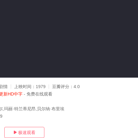
剧情
上映时间：
1979
豆瓣评分：
4.0
更新HD中字
- 免费在线观看
尔,玛丽·特兰蒂尼昂,贝尔纳·布里埃
09
极速观看
