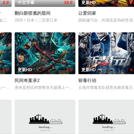
2.0
中文字幕
10.0
更新HD
9.
爱
翻白眼喷溅的股间
让爱回家
川金二
2025 / 日本 / 二宫里江奈
因机缘巧合，向现实妥协的导演
6.0
更新HD
8.0
更新HD
4.
民间奇案录2
斩毒行动
无恢复可能的四肢——的治疗方法，而一步步踏入在追求理
一起离奇的神像杀人事件，勘案过程中，牵引出“婴胎报仇”，“娘娘索命”等一
患有妄想症的警察张天盛遇上一起离奇的神像杀人事件，勘案过程中，牵
云海市禁毒支队获悉东南亚毒王廖