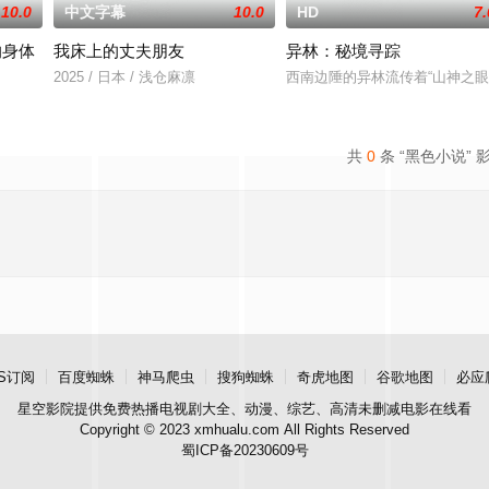
10.0
中文字幕
10.0
HD
7.
的身体
我床上的丈夫朋友
异林：秘境寻踪
2025 / 日本 / 浅仓麻凛
西南边陲的异林流传着“山神之
共
0
条 “黑色小说” 
S订阅
百度蜘蛛
神马爬虫
搜狗蜘蛛
奇虎地图
谷歌地图
必应
星空影院
提供免费热播电视剧大全、动漫、综艺、高清未删减电影在线看
Copyright © 2023 xmhualu.com All Rights Reserved
蜀ICP备20230609号