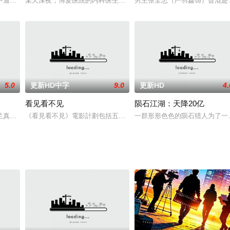
纽约一路来到孟买。想要把克里斯的音乐带上国际舞台，但基
中遭受了接连二三的打击，与演员生涯渐行渐远。一个偶然的机会让她决定重新
某天深夜，博爱医院的内科医生辛玉廷（马崇乐）和画匠老方救下一
男主张全忠（严羽鑫饰）曾混迹
5.0
更新HD中字
9.0
更新HD
4.
看见看不见
陨石江湖：天降20亿
个被撞的人。到达目的地之后，他们发现车上多了一个箱子
真人真 事改编的故事片，剧中的主人公申纪兰是 一至十一届全国人大代表、
《看見看不見》電影計劃包括五部短片，對資訊便利的當代人提出疑
一群形形色色的陨石猎人为了一