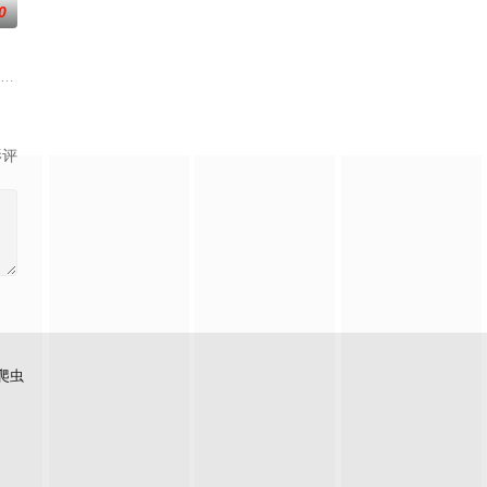
0
眼”的恐怖传说，生物系学生苏瑶与同学进山科考，却因遭遇飓风来袭而失联。救
影评
爬虫