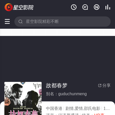






故都春梦
分享

别名：guduchunmeng
中国香港
剧情,爱情,邵氏电影
1964