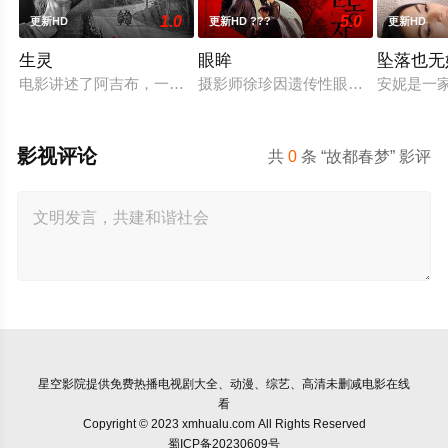
1.0
5.0
更新HD
更新HD ???
更新HD
生灵
眼眸
坠落也无
电影讲述了阿吉布，一名在坎努尔地区达玛达姆警察局实习的副
摄影师徐珍因遗传性眼病，视力正在
安妮是一
影视评论
共
0
条 “故都春梦” 影评
星空影院
提供免费热播电视剧大全、动漫、综艺、高清未删减电影在线
看
Copyright © 2023 xmhualu.com All Rights Reserved
蜀ICP备20230609号