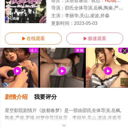
语言：
汉语普通话
状态：
HD高清
-
导演：
邵氏全体导演,岳枫,陶秦,严俊,罗臻,何梦华
主演：
李丽华,关山,凌波,井淼
HD高清
更新时间：
2023-05-03
在线观看
极速观看


剧情介绍
我要评分
星空影院剧情片《故都春梦》是一部由邵氏全体导演,岳枫,
陶秦,严俊,罗臻,何梦华导演执导，李丽华,关山,凌波,井淼等
明星演员精彩演绎的中国香港电影，手机免费在线观看高
