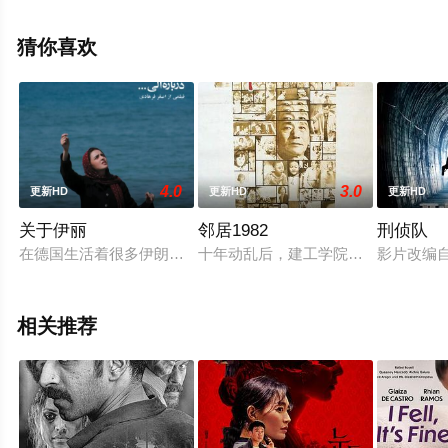
清无删减完整版电影就上星空电影网，更多相关信息可移
步至豆瓣电影、电视猫或剧情网等平台了解。
猜你喜欢
4.0
3.0
更新HD
更新HD
更新HD
关于伊丽
邻居1982
刑侦队
在德国生活着很多伊朗人，阿莫德就是其中一个。在阿莫德回祖
十年动乱后，建工学院的一幢筒子楼里居
影片改编自
相关推荐