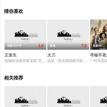
演员精彩演绎的美国电影，手机免费在线观看高清无删减
完整版电影就上星空电影网，更多相关信息可移步至豆瓣
猜你喜欢
电影、电视猫或剧情网等平台了解。
1.0
7.0
更新HD中字
超清
更新HD
正发生
大刀
寻秘不老
改编自法国作家安妮·艾诺的自传作品，原著讲述1960年代还是
这是一部充满隐喻与反讽的电影，讲
一对关系
相关推荐