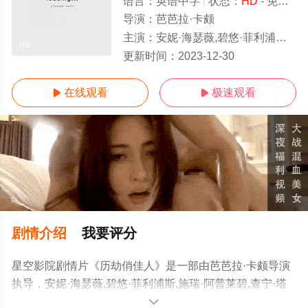
语言：
英语中字
状态：
HD
- 免费在线观看
导演：
芭芭拉·卡颇
主演：
安妮·海瑟薇,碧悠·菲利浦斯,施瑞·阿普莱碧,查宁·塔图姆,迈克尔·比恩,迈克·沃格尔,约瑟夫
HD
更新时间：
2023-12-30
在线观看
极速观看


剧情介绍
我要评分
星空影院剧情片《历劫俏佳人》是一部由芭芭拉·卡颇导演
执导，安妮·海瑟薇,碧悠·菲利浦斯,施瑞·阿普莱碧,查宁·塔
图姆,迈克尔·比恩,迈克·沃格尔,约瑟夫·高登-莱维特等明星
