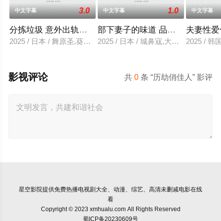
3.0
1.0
中文字幕
中文字幕
中文字幕
分拣垃圾 意外出轨性爱
部下妻子的味道 品尝的上司
夫妻性爱
2025 / 日本 / 舞原圣,葵悠太
2025 / 日本 / 城鼻寇,大泽透,中山健二
2025 /
影视评论
共
0
条 “历劫俏佳人” 影评
星空影院
提供免费热播电视剧大全、动漫、综艺、高清未删减电影在线
看
Copyright © 2023 xmhualu.com All Rights Reserved
蜀ICP备20230609号