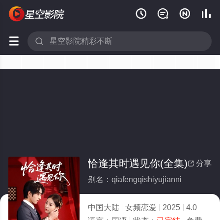






恰逢其时遇见你(全集)
分享

别名：qiafengqishiyujianni
中国大陆
女频恋爱
2025
4.0