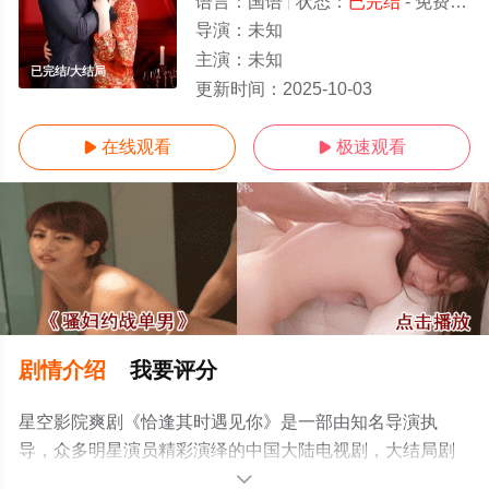
语言：
国语
状态：
已完结
- 免费在线观看
导演：
未知
主演：
未知
已完结/大结局
更新时间：
2025-10-03
在线观看
极速观看


剧情介绍
我要评分
星空影院爽剧《恰逢其时遇见你》是一部由知名导演执
导，众多明星演员精彩演绎的中国大陆电视剧，大结局剧
情已揭晓（已完结），手机免费在线观看高清无删减完整
