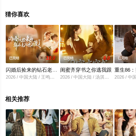
版电视剧全集就上星空电影网，更多相关信息可移步至豆
瓣电视剧、电视猫或剧情网等平台了解。
猜你喜欢
10.0
8.0
已完结
已完结
已完结
闪婚后捡来的钻石老公他不傻了
闺蜜齐穿书之你逃我跟
重生86
2026 / 中国大陆 / 王鸣鹤＆一飞
2026 / 中国大陆 / 汤淇钧＆王诗晴
2026 /
相关推荐