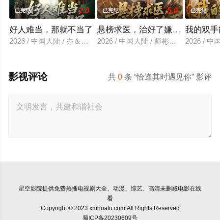
2.0
5.0
已完结
已完结
已完结
好人难当，那就不当了
悬榜求医，治好了嫌我是乞丐
我的双手
2026 / 中国大陆 / 亦＆常珂欣
2026 / 中国大陆 / 师彬＆李婷
2026 /
影视评论
共
0
条 “恰逢其时遇见你” 影评
星空影院
提供免费热播电视剧大全、动漫、综艺、高清未删减电影在线
看
Copyright © 2023 xmhualu.com All Rights Reserved
蜀ICP备20230609号