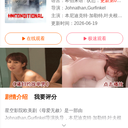
语言：
希伯来语
状态：
更新第08集
-
导演：
Johnathan,Gurfinkel
主演：
本尼迪克特·加勒特,叶夫根尼娅·冬妮娜,Liraz,Chamami,Edward,Sonnen
更新第08集
更新时间：
2026-06-19
在线观看
极速观看


剧情介绍
我要评分
星空影院欧美剧《母爱无赦》是一部由
Johnathan,Gurfinkel导演执导，本尼迪克特·加勒特,叶夫根
尼娅·冬妮
