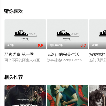
娜,Liraz,Chamami,Edward,Sonnenblick,Amir,Haddad,尤西
·马什克,弗拉基米尔·弗里德曼,Ronn,Talia,Lynne等明星演员
猜你喜欢
精彩演绎的以色列电视剧，手机免费在线观看高清无删减
完整版电视剧全集就上星空电影网，更多相关信息可移步
至豆瓣电视剧、电视猫或剧情网等平台了解。
9.0
6.0
全6集
更新至06集
全3集
弱肉强食 第一季
克洛伊的完美生活
探案拍档
两个不同的陌生人相互关联的生活，各自面临各自的斗争，透过
故事讲述Becky Green在社交平台上关
热门侦探
相关推荐