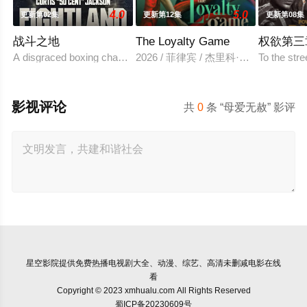
4.0
5.0
更新第02集
更新第12集
更新第08集
战斗之地
The Loyalty Game
权欲第三
A disgraced boxing champion is released from prison and
2026 / 菲律宾 / 杰里科·罗萨雷斯,
To the str
影视评论
共
0
条 “母爱无赦” 影评
星空影院
提供免费热播电视剧大全、动漫、综艺、高清未删减电影在线
看
Copyright © 2023 xmhualu.com All Rights Reserved
蜀ICP备20230609号