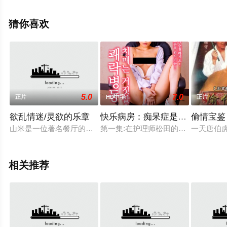
影网，更多相关信息可移步至豆瓣电影、电视猫或剧情网
等平台了解。
猜你喜欢
5.0
7.0
正片
HD中字
正片
欲乱情迷/灵欲的乐章
快乐病房：痴呆症是谎言
偷情宝鉴
山米是一位著名餐厅的老板兼主厨，他深爱自己的太太和孩子，
第一集:在护理师松田的帮助下洗澡
一天唐伯
相关推荐