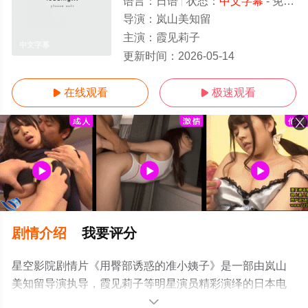
语言：
日语
状态：
中文字幕
- 免费在线观看
导演：
岚山美知留
主演：
霞见莉子
中文字幕
更新时间：
2026-05-14
在线观看
极速观看


剧情介绍
我要评分
星空影院剧情片《用臀部诱惑的准小姨子》是一部由岚山
美知留导演执导，霞见莉子等明星演员精彩演绎的日本电
影，手机免费在线观看高清无删减完整版电影就上星空电
