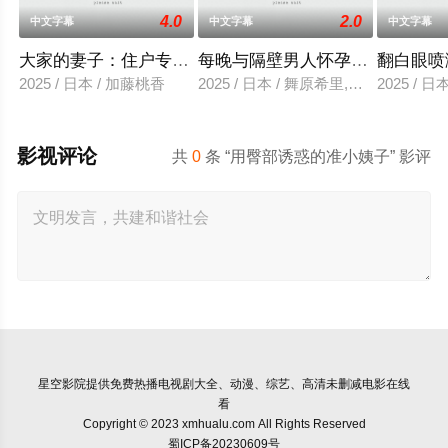
4.0
2.0
中文字幕
中文字幕
中文字幕
大家的妻子：住户专用洞口
每晚与隔壁男人怀孕性爱
翻白眼喷
2025 / 日本 / 加藤桃香
2025 / 日本 / 舞原希里,佐川金二
2025 / 
影视评论
共
0
条 “用臀部诱惑的准小姨子” 影评
星空影院
提供免费热播电视剧大全、动漫、综艺、高清未删减电影在线
看
Copyright © 2023 xmhualu.com All Rights Reserved
蜀ICP备20230609号