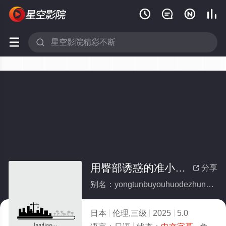






用臀部诱惑的准小姨子
分享

别名：yongtunbuyouhuodezhunxiaoyizi
日本
伦理,三级
2025
5.0