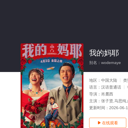
我的妈耶
别名：wodemaye
地区：
中国大陆
类
语言：
汉语普通话
导演：
肖麓西
主演：
张子贤,马思纯,
更新时间：
2026-06-
在线观看
