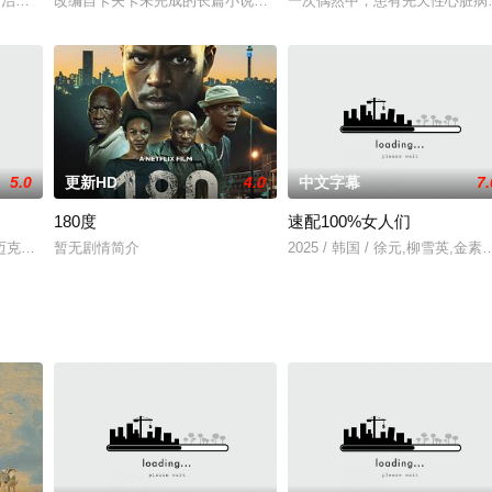
药”治病救人，效果极好。但他从不为官吏办事。后来，许汉成与陈玉姑结婚。经
改编自卡夫卡未完成的长篇小说《美国》，但其关注的并非真实的美国
一次偶然中，患有先天性心脏病的男孩亚
5.0
更新HD
4.0
中文字幕
7.
180度
速配100%女人们
他沦为高中音乐教师，在地处偏远的学校里过着心中充满了
柯蒂斯执导，改编自小说A Stone for Danny Fisher，影片讲
暂无剧情简介
2025 / 韩国 / 徐元,柳雪英,