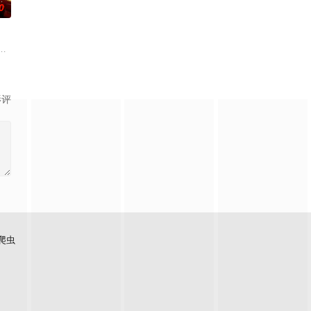
0
朱达仁萌生拍一部《河南人在北京》电影的念头，在说服主编姚松、老乡韩战
影评
爬虫