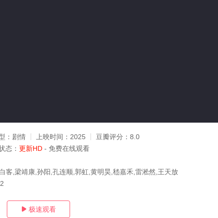
型：
剧情
上映时间：
2025
豆瓣评分：
8.0
状态：
更新HD
- 免费在线观看
白客,梁靖康,孙阳,孔连顺,郭虹,黄明昊,嵇嘉禾,雷淞然,王天放
12
极速观看
