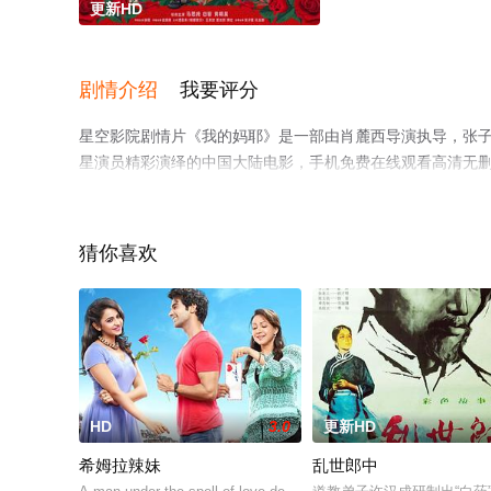
更新HD
剧情介绍
我要评分
星空影院剧情片《我的妈耶》是一部由肖麓西导演执导，张子贤,马
星演员精彩演绎的中国大陆电影，手机免费在线观看高清无
剧情网等平台了解。
猜你喜欢
HD
3.0
更新HD
希姆拉辣妹
乱世郎中