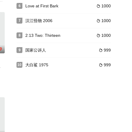
他救过的革命党
，更像是没有详细年代的关于美国的寓言。卡尔•罗斯
当（克里斯汀·史莱特 Christian Slater 饰）遇见了名叫卡罗
Love at First Bark
1000
6

汉江怪物 2006
1000
7

2:13 Two: Thirteen
1000
8

0
国家公诉人
999
9

大白鲨 1975
999
10

金素熙,柳静,闵道允,尚宇,申妍宇