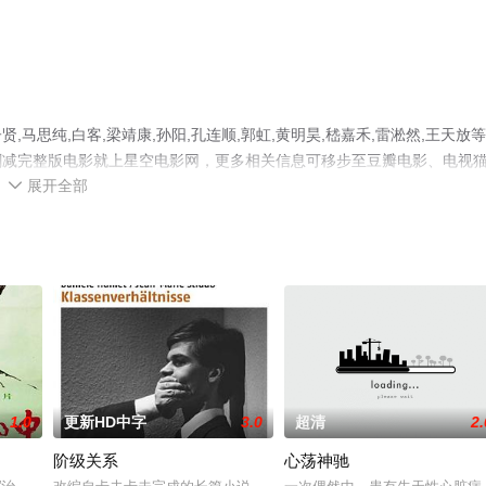
思纯,白客,梁靖康,孙阳,孔连顺,郭虹,黄明昊,嵇嘉禾,雷淞然,王天放
删减完整版电影就上星空电影网，更多相关信息可移步至豆瓣电影、电视
展开全部

1.0
更新HD中字
3.0
超清
2.
阶级关系
心荡神驰