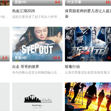
1.0
更新HD
9.0
中文字幕
10.
热血江湖2026
保育园老师的婴儿语让人超
奋
命陨灭，悍匪携枪遁入茫茫戈壁。刑警杨志刚凭现场足迹
木他们毕业于同一所大学。他们和很多年轻人一样，自以为是，敏感错弱，没有
该剧主要讲述了赵子风从小和爷爷在乡下习武，长大后从乡野来到大
2025 / 日本 / 白木由子
1.0
更新HD
10.0
HD
4.
出走 哥哥的彼界
斩毒行动
本作的舞台是音乐和舞蹈融入生活的冲绳。与母亲朱音、妹妹舞一起
云海市禁毒支队获悉东南亚毒王廖