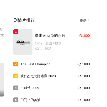
剧情片排行
更多

等明
1
猫或
拳击运动员的悲歌
1000

1962 / 美国 / 剧情
状态：超清
The Last Champion
1000
2

狄仁杰之龙隐迷窟 2023
1000
3

白丝带 2009
1000
4

0
门闩上的黄油
1000
5
