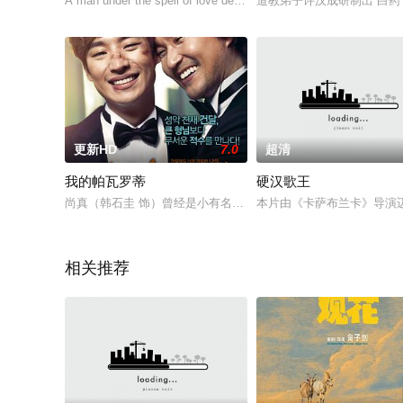
A man under the spell of love decides to stay back and
道教弟子许汉成研制出“白
更新HD
7.0
超清
我的帕瓦罗蒂
硬汉歌王
尚真（韩石圭 饰）曾经是小有名气的声乐家，如今，渐渐落魄的
本片由《卡萨布兰卡》导演迈克尔·
相关推荐