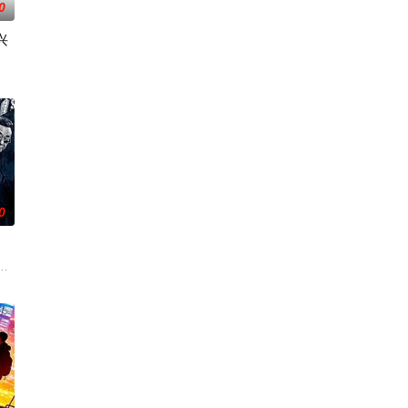
0
兴
被认可的才华。他
城市寻找自己的一处立足之地。在这样一个充满快节奏、
0
生活的照屋踊，憧憬舞蹈学校的丽莎，开始了舞蹈生涯。
爷将携600余公斤毒品来云交易，火速成立“斩毒行动”专案组，借调警员安迪