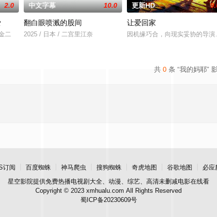
2.0
中文字幕
10.0
更新HD
9.
爱
翻白眼喷溅的股间
让爱回家
川金二
2025 / 日本 / 二宫里江奈
因机缘巧合，向现实妥协的导演
共
0
条 “我的妈耶” 
S订阅
百度蜘蛛
神马爬虫
搜狗蜘蛛
奇虎地图
谷歌地图
必应
星空影院
提供免费热播电视剧大全、动漫、综艺、高清未删减电影在线看
Copyright © 2023 xmhualu.com All Rights Reserved
蜀ICP备20230609号