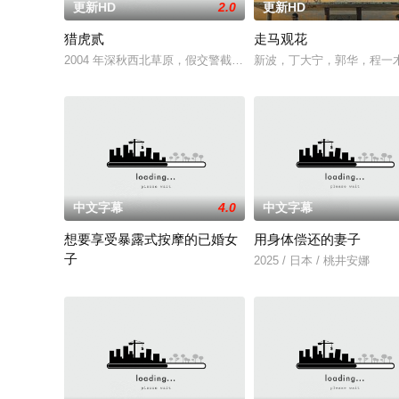
更新HD
2.0
更新HD
猎虎贰
走马观花
2004 年深秋西北草原，假交警截停铜矿押运车，炸药破箱、两
新波，丁大宁，郭华，程一
中文字幕
4.0
中文字幕
想要享受暴露式按摩的已婚女
用身体偿还的妻子
子
2025 / 日本 / 桃井安娜
2025 / 日本 / 竹内夏希