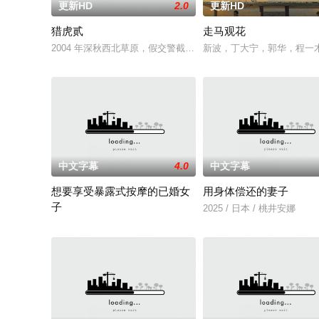
更新HD
2.0
更新HD
猎虎贰
走马观花
2004 年深秋西北草原，假交警截停铜矿押运车，炸药破箱、两
新波，丁大宁，郭华，程一
中文字幕
4.0
中文字幕
想要享受暴露式按摩的已婚女
用身体偿还的妻子
子
2025 / 日本 / 桃井安娜
2025 / 日本 / 竹内夏希