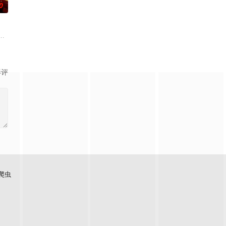
0
朱达仁萌生拍一部《河南人在北京》电影的念头，在说服主编姚松、老乡韩战
影评
爬虫