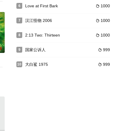
中前后分别遇到三
，90分钟左右，但都很好看。这部影片还探讨了精神
念日的礼物，女大学生上野夏美（佐津川爱美 饰）拜托好友仓桥有里（山本美月
Love at First Bark
1000
6

汉江怪物 2006
1000
7

2:13 Two: Thirteen
1000
8

0
国家公诉人
999
9

大白鲨 1975
999
10

强（曾伟权饰）郄
述了一名女子涉嫌谋害亲夫的故事。
农的收购冲突事件，促使两个在外打拼的年轻人走在了一起，是素未蒙面的陌