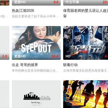
1.0
更新HD
9.0
中文字幕
10.
热血江湖2026
保育园老师的婴儿语让人超
奋
命陨灭，悍匪携枪遁入茫茫戈壁。刑警杨志刚凭现场足迹
木他们毕业于同一所大学。他们和很多年轻人一样，自以为是，敏感错弱，没有
该剧主要讲述了赵子风从小和爷爷在乡下习武，长大后从乡野来到大
2025 / 日本 / 白木由子
1.0
更新HD
10.0
HD
4.
出走 哥哥的彼界
斩毒行动
本作的舞台是音乐和舞蹈融入生活的冲绳。与母亲朱音、妹妹舞一起
云海市禁毒支队获悉东南亚毒王廖