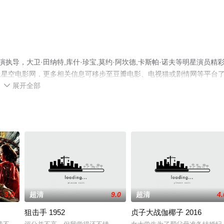
执导，大卫·田纳特,库什·珍宝,莫约·阿坎德,卡斯帕·诺夫等明星演员精
上星空电影网，更多相关信息可移步至豆瓣电影、电视猫或剧情网等平台
展开全部

3.0
超清
9.0
超清
4.
狙击手 1952
贞子大战伽椰子 2016