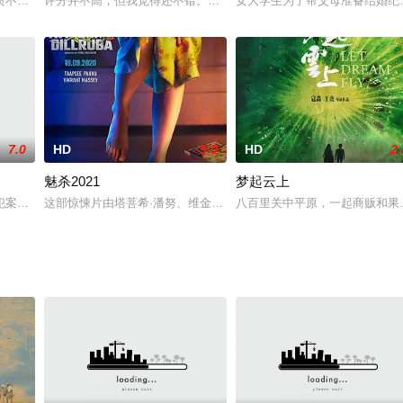
丈夫的计划。
溃不成军，如来前来降服妖猴。将其镇压于五指山内。悟空困在洞内受罚的岁月
评分并不高，但我觉得还不错。最近迷上了这种黑色电影，一般都在8
女大学生为了帮父母准备结婚纪
7.0
HD
5.0
HD
2.
魅杀2021
梦起云上
饰） 意外惨死，童明松决定同哥们儿——喜欢蚊子的修
犯案被判入感化院，从此便踏入黑社会之路，恨错难返。安青梅竹马的好友赵家
这部惊悚片由塔菩希·潘努、维金兰特·马西和哈什瓦汉·拉纳主演，讲
八百里关中平原，一起商贩和果