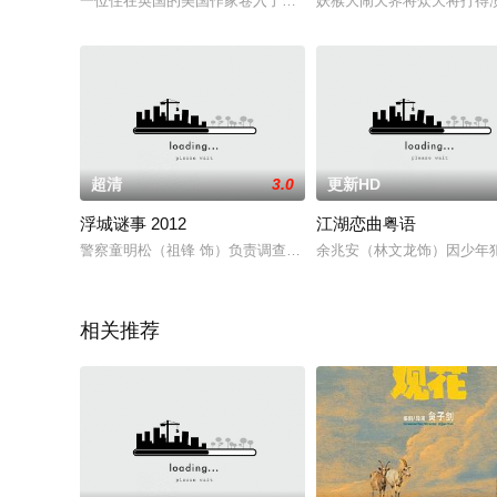
一位住在英国的美国作家卷入了一个美丽的金发女郎谋杀她富有
妖猴大闹天界将众天将打得
超清
3.0
更新HD
浮城谜事 2012
江湖恋曲粤语
警察童明松（祖锋 饰）负责调查一起车祸，大学生蚊子（常方源 
余兆安（林文龙饰）因少年
相关推荐