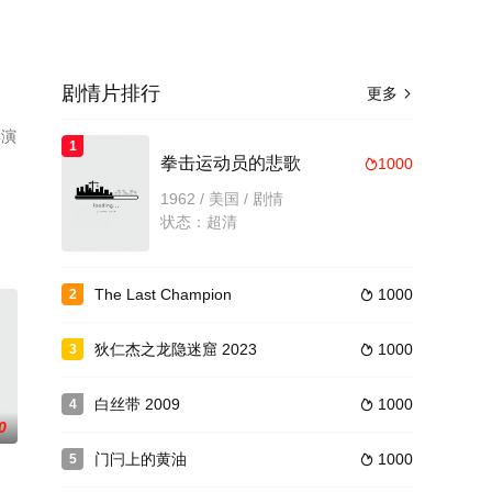
剧情片排行
更多

彩演
1
了
拳击运动员的悲歌
1000

1962 / 美国 / 剧情
状态：超清
The Last Champion
1000
2

狄仁杰之龙隐迷窟 2023
1000
3

白丝带 2009
1000
4

0
门闩上的黄油
1000
5
