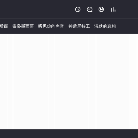




后裔
毒枭墨西哥
听见你的声音
神盾局特工
沉默的真相