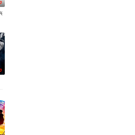
0
兴
被认可的才华。他
城市寻找自己的一处立足之地。在这样一个充满快节奏、
0
生活的照屋踊，憧憬舞蹈学校的丽莎，开始了舞蹈生涯。
爷将携600余公斤毒品来云交易，火速成立“斩毒行动”专案组，借调警员安迪