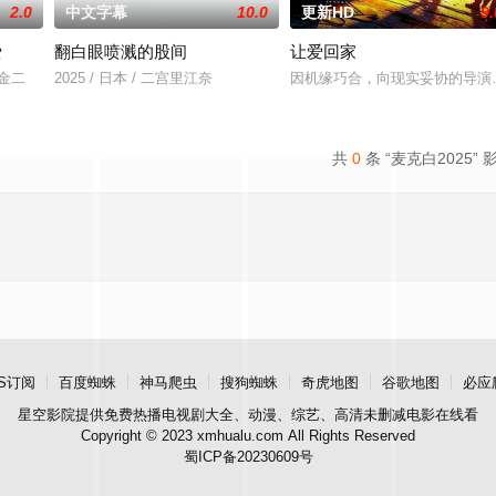
2.0
中文字幕
10.0
更新HD
9.
爱
翻白眼喷溅的股间
让爱回家
川金二
2025 / 日本 / 二宫里江奈
因机缘巧合，向现实妥协的导演
共
0
条 “麦克白2025” 
S订阅
百度蜘蛛
神马爬虫
搜狗蜘蛛
奇虎地图
谷歌地图
必应
星空影院
提供免费热播电视剧大全、动漫、综艺、高清未删减电影在线看
Copyright © 2023 xmhualu.com All Rights Reserved
蜀ICP备20230609号