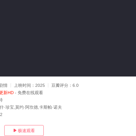
剧情
上映时间：
2025
豆瓣评分：
6.0
更新HD
- 免费在线观看
特
什·珍宝,莫约·阿坎德,卡斯帕·诺夫
12
极速观看
