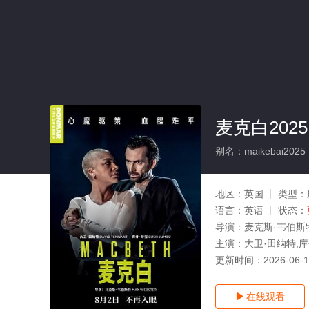
麦克白2025
别名：maikebai2025
地区：
英国
类型：
语言：
英语
状态：
导演：
麦克斯·韦伯斯
主演：
大卫·田纳特,库
更新时间：
2026-06-
在线观看
