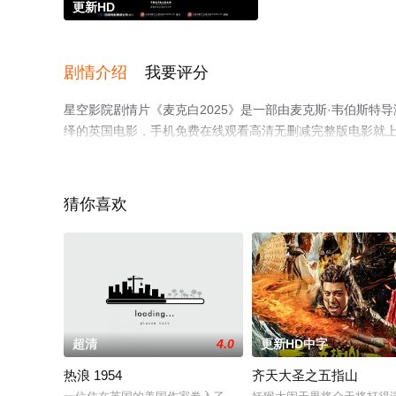
更新HD
剧情介绍
我要评分
星空影院剧情片《麦克白2025》是一部由麦克斯·韦伯斯特导演
绎的英国电影，手机免费在线观看高清无删减完整版电影就
解。
猜你喜欢
超清
4.0
更新HD中字
热浪 1954
齐天大圣之五指山