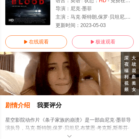
语言：
英语
状态：
HD
- 免费在线观看
导演：
尼克·墨菲
主演：
马克·斯特朗,保罗·贝坦尼,布莱恩·考克斯,斯蒂芬·格拉汉姆,佐伊·塔珀,本·克朗普顿
HD
更新时间：
2023-05-03
在线观看
极速观看


剧情介绍
我要评分
星空影院动作片《条子家族的崩溃》是一部由尼克·墨菲导
演执导，马克·斯特朗,保罗·贝坦尼,布莱恩·考克斯,斯蒂芬·
格拉汉姆,佐伊·塔珀,本·克朗普顿等明星演员精彩演绎的英
