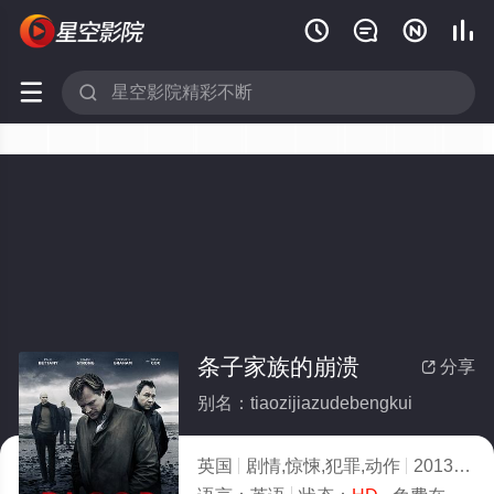






条子家族的崩溃
分享

别名：tiaozijiazudebengkui
英国
剧情,惊悚,犯罪,动作
2013
7.0