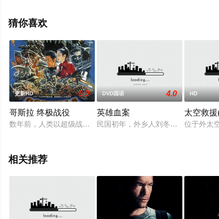
国电影，手机免费在线观看高清无删减完整版电影就上星
空电影网，更多相关信息可移步至豆瓣电影、电视猫或剧
猜你喜欢
情网等平台了解。
6.0
4.0
更新HD
DVD国语
HD
哥斯拉 终极战役
英雄血案
太空救援
数年前，人类以超级战舰“轰天号”，在南极击溃“哥吉拉”，并且将
民国初年，外乡人刘冬宝一家来到江
位于外太空
相关推荐