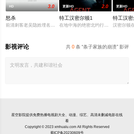
3.0
2.0
HD
更新HD
更新HD
怒杀
特工汉密尔顿1
特工汉密
前清刺客老吴隐姓埋名于药铺，却为守护单亲母女小茜和依依，
在地中海的绝密北约行动中，瑞典攻
汉密尔顿
影视评论
共
0
条 “条子家族的崩溃” 影评
星空影院
提供免费热播电视剧大全、动漫、综艺、高清未删减电影在线
看
Copyright © 2023 xmhualu.com All Rights Reserved
蜀ICP备20230609号