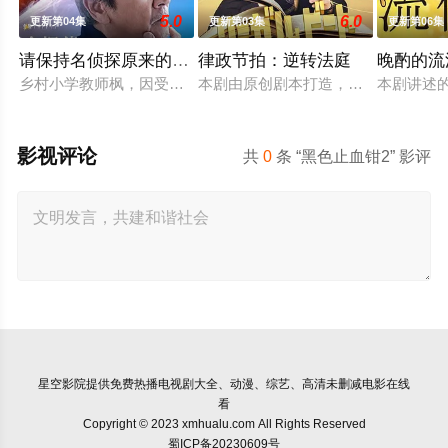
5.0
6.0
更新第04集
更新第03集
更新第06集
请保持名侦探原来的样子
律政节拍：逆转法庭
晚酌的流
乡村小学教师枫，因受到外祖父的影响，自幼便是坚定的推理迷
本剧由原创剧本打造，是一部法律剧
本剧讲述
影视评论
共
0
条 “黑色止血钳2” 影评
星空影院
提供免费热播电视剧大全、动漫、综艺、高清未删减电影在线
看
Copyright © 2023 xmhualu.com All Rights Reserved
蜀ICP备20230609号