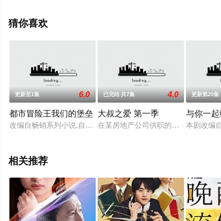
路,山田悠介,松川尚瑠辉,水谷果穗,田中美奈实,金武俊,石坂
浩二,段田安则,趣里,崔智友,堀越丽禾等明星演员精彩演绎
猜你喜欢
的日本电视剧，手机免费在线观看高清无删减完整版电视
剧全集就上星空电影网，更多相关信息可移步至豆瓣电视
剧、电视猫或剧情网等平台了解。
6.0
4.0
更新至1集
已完结 共7集
更新第20集
都市冒险王我们的堡垒
大叔之爱 第一季
与你一起
改编自畅销系列小说,自称平庸的初中生内藤内人和巨型企业集团
在某房地产公司供职的业务员春田创
本剧改编
相关推荐