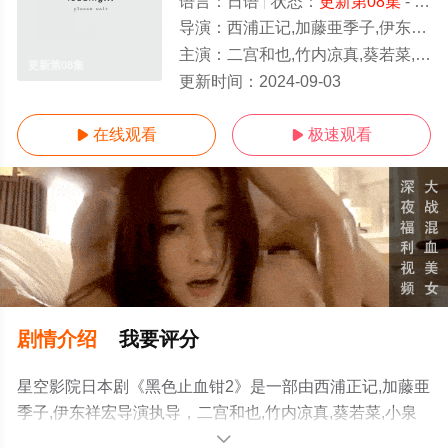
语言：
日语
状态：
更新第08集
- 免费在线观看
导演：
西浦正记,加藤亜季子,伊东祥宏
主演：
二宫和也,竹内凉真,葵若菜,小泉孝太郎,内野圣阳,桥本哲,神野三铃,内村遥,今野浩喜,森田甘路
更新第08集
更新时间：
2024-09-03
在线观看
极速观看


剧情介绍
我要评分
星空影院日本剧《黑色止血钳2》是一部由西浦正记,加藤亜
季子,伊东祥宏导演执导，二宫和也,竹内凉真,葵若菜,小泉
孝太郎,内野圣阳,桥本哲,神野三铃,内村遥,今野浩喜,森田甘
