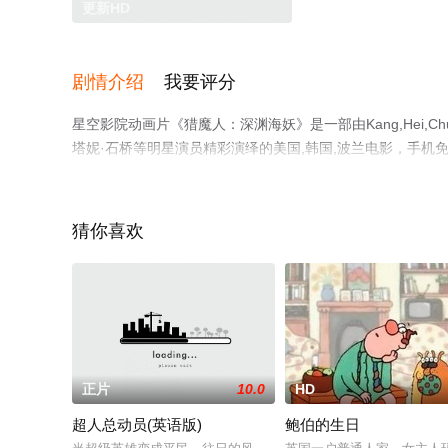
更新HD
剧情介绍
我要评分
星空影院动画片《猎魔人：深渊海妖》是一部由Kang,Hei,Ch
塔妮·石桥等明星演员精彩演绎的美国,韩国,波兰电影，手
豆瓣电影、电视猫或剧情网等平台了解。
猜你喜欢
正片
10.0
HD
超人总动员(英语版)
鲍伯的生日