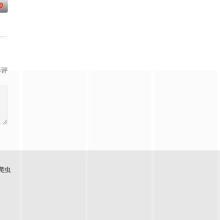
0
正准备着他们盛大
向葫芦屋的甜甜圈如此起誓。她们毕业以后，分别在各自
 配音）是一个乐感极好的普通中学生，听过一遍的曲子就能记下来，他暗恋着
影评
爬虫