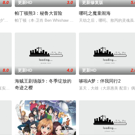
8.0
更新HD
3.0
更新修复版
5.
帕丁顿熊3：秘鲁大冒险
哪吒之魔童闹海
0年后：世界发生巨大灾变，孢子植物全面侵占，人类在末
沙”的荣耀之路，揭秘他与迪士尼经典反派“刀疤”（塔卡）之间不为人知的羁绊
帕丁顿（本·卫肖 Ben Whishaw 配音）回到家乡秘鲁看望他心爱的露西
天劫之后，哪吒、敖丙的灵魂虽
8.0
更新HD
4.0
更新HD
2.
海贼王剧场版9：冬季绽放的
哆啦A梦：伴我同行2
奇迹之樱
生的一系列袭击事件，并卷入了人类与人鱼之间长达数个世纪
实（北村匠海配音）的面前，突然出现从10年后穿越而来26岁的自己（松坂
某天，大雄（大原惠美 配音）
阳光明媚，风平浪静，草帽海贼团的诸位正在享受着快乐时光，而就