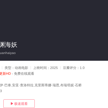
渊海妖
uanhaiyao
类型：
动画电影
上映时间：
2025
豆瓣评分：
1.0
更新HD
- 免费在线观看
伊·巴泰,安亚·查洛特拉,克里斯蒂娜·瑞恩,布瑞塔妮·石桥
13
极速观看
