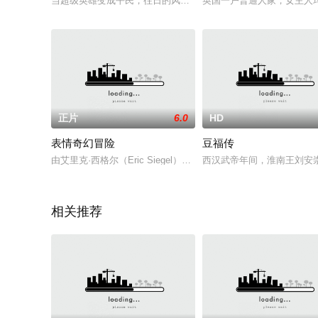
当超级英雄变成平民，往日的风光不再，他们又该怎样面对内心
英国一户普通人家，女主人
正片
6.0
HD
表情奇幻冒险
豆福传
由艾里克·西格尔（Eric Siegel）和安东尼·莱昂迪斯（Anthony 
西汉武帝年间，淮南王刘安崇
相关推荐