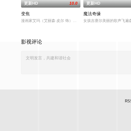
更新HD
10.0
更新HD
变焦
魔法奇缘
漫画家艾玛（艾丽森·皮尔 饰）正在写关于爱德华（盖尔·加西亚
女孩吉赛尔美丽的歌声飞遍
影视评论
RS