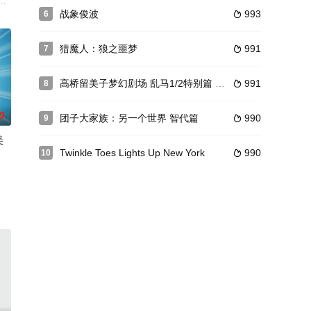
划了一个盛大的生
之客的侵害，两个不请自来的入侵者希望将一名新的
铺开棋盘，把棋子一个一个的放上去，“对弈”就这样开始了。
战象俊波
993
6

猎魔人：狼之噩梦
991
7

高桥留美子梦幻剧场 乱马1/2特别篇 恶梦!春眠香
991
8

0
团子大家族：另一个世界 智代篇
990
9

美
Twinkle Toes Lights Up New York
990
10

“豆族”。 主
。安德鲁必须经历考验、考验和精神战，才能最终向他揭
ew entries to the popula