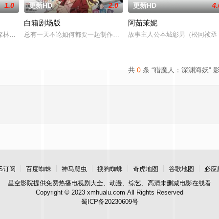
1.0
更新HD
2.0
更新HD
4.
白箱剧场版
阿茹茉妮
·贝纳尔 饰）的故事。他是艾玛漫画中的主人公，她的
森林，小动物们轻轻的和着，王子被深深地吸引。于是，王子和女孩一见倾心，
总有一天不论如何都要一起制作动画——上山高中动画同好会的5人
故事主人公本城彰男（松冈祯丞
共
0
条 “猎魔人：深渊海妖” 
S订阅
百度蜘蛛
神马爬虫
搜狗蜘蛛
奇虎地图
谷歌地图
必应
星空影院
提供免费热播电视剧大全、动漫、综艺、高清未删减电影在线看
Copyright © 2023 xmhualu.com All Rights Reserved
蜀ICP备20230609号