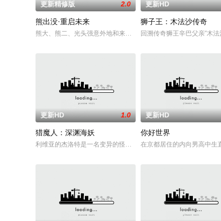
更新精修版
2.0
更新HD
熊出没·重启未来
狮子王：木法沙传奇
熊大、熊二、光头强意外地和来自未来世界的小亮一起穿越到10
回溯传奇狮王辛巴父亲“木法
更新HD
1.0
更新HD
猎魔人：深渊海妖
你好世界
利维亚的杰洛特是一名变异的怪物猎人，他受雇调查海边村庄发
在京都居住的内向男高中生直