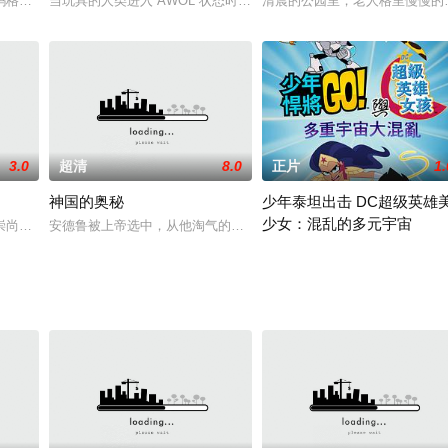
的挣扎，再次做回曾经的自己拯救世界呢？《超人总动员》就
玛格丽特正用心准备生日蛋糕。今天是她丈夫鲍勃40岁的生日，她瞒着丈夫策
当玩具的人类进入“AWOL”状态时，他们必须保护自己的家免受不速
清晨的公园里，老人格里慢慢的
3.0
超清
8.0
正片
1.
神国的奥秘
少年泰坦出击 DC超级英雄
少女：混乱的多元宇宙
Leondis）创作剧本，后者还
尚仙法，广集豆类练取仙丹，仙丹未炼成，豆子却幻化为人形有了生命，成为了
安德鲁被上帝选中，从他淘气的童年中被召唤出来，加入上帝的王国
the 2022 releases include two n