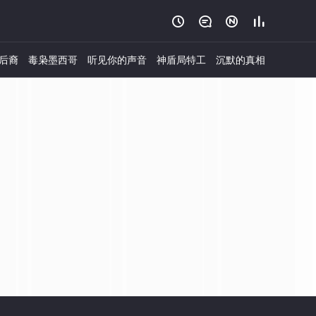




后裔
毒枭墨西哥
听见你的声音
神盾局特工
沉默的真相