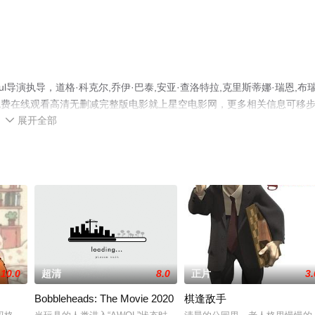
ul导演执导，道格·科克尔,乔伊·巴泰,安亚·查洛特拉,克里斯蒂娜·瑞恩,布
机免费在线观看高清无删减完整版电影就上星空电影网，更多相关信息可移
展开全部

10.0
超清
8.0
正片
3.
Bobbleheads: The Movie 2020
棋逢敌手