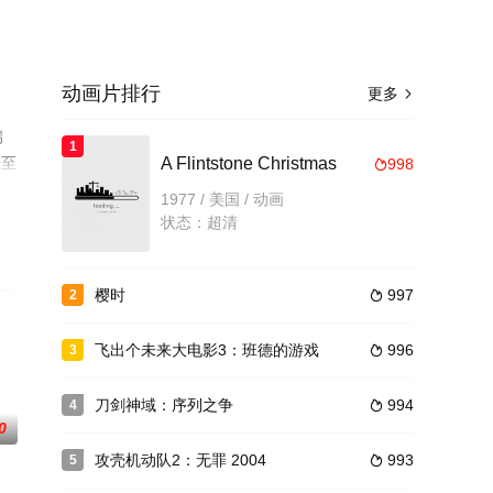
动画片排行
更多

瑞
1
步至
A Flintstone Christmas
998

1977 / 美国 / 动画
状态：超清
樱时
997
2

飞出个未来大电影3：班德的游戏
996
3

刀剑神域：序列之争
994
4

0
攻壳机动队2：无罪 2004
993
5
