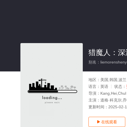
猎魔人：深
别名：liemorensheny
地区：
美国,韩国,波兰
语言：
英语
状态：
导演：
Kang,Hei,Chul
主演：
道格·科克尔,乔
更新时间：
2025-02-
在线观看
