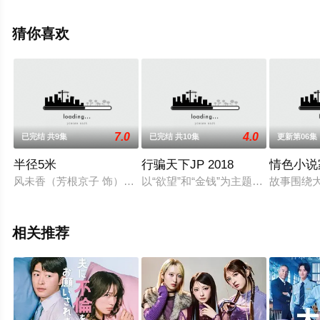
减完整版电视剧全集就上星空电影网，更多相关信息可移
步至豆瓣电视剧、电视猫或剧情网等平台了解。
猜你喜欢
7.0
4.0
已完结 共9集
已完结 共10集
更新第06集
半径5米
行骗天下JP 2018
情色小说
风未香（芳根京子 饰）是杂志《周刊女性》的编辑，供职于一线
以“欲望”和“金钱”为主题，具有强大
故事围绕
相关推荐