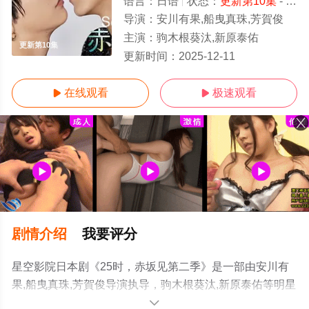
语言：
日语
状态：
更新第10集
- 免费在线观看
导演：
安川有果,船曳真珠,芳賀俊
主演：
驹木根葵汰,新原泰佑
更新第10集
更新时间：
2025-12-11
在线观看
极速观看


剧情介绍
我要评分
星空影院日本剧《25时，赤坂见第二季》是一部由安川有
果,船曳真珠,芳賀俊导演执导，驹木根葵汰,新原泰佑等明星
演员精彩演绎的日本电视剧，手机免费在线观看高清无删
