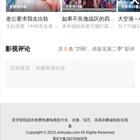
1.0
3.0
更新第05集
更新第09集
更新第03集
老公要求我去出轨
如果不良激战区的四天王转生成
大空港～G
主妇花惠（中村百合香 饰）与丈夫弘树（佐野玲於 饰）及4岁女
本作描绘的是只懂打架的四名不良少
为了打破以
影视评论
共
0
条 “25时，赤坂见第二季” 影评
星空影院
提供免费热播电视剧大全、动漫、综艺、高清未删减电影在线
看
Copyright © 2023 xmhualu.com All Rights Reserved
蜀ICP备20230609号