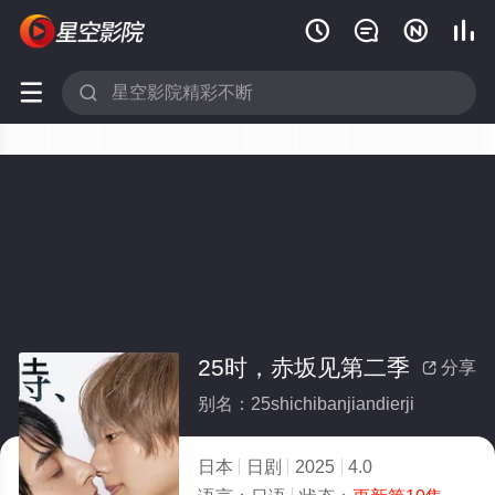






25时，赤坂见第二季
分享

别名：25shichibanjiandierji
日本
日剧
2025
4.0