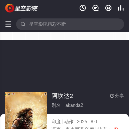






阿坎达2
分享

别名：akanda2
印度
动作
2025
8.0