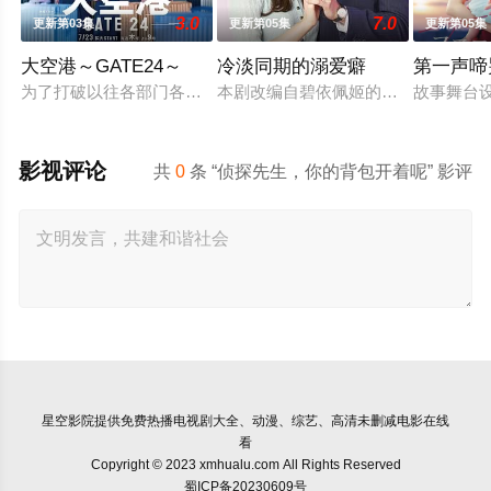
3.0
7.0
更新第03集
更新第05集
更新第05集
大空港～GATE24～
冷淡同期的溺爱癖
第一声啼
为了打破以往各部门各自为政的死板规矩，内阁官房直属成立了一个
本剧改编自碧依佩姬的同名漫画，是
故事舞台
影视评论
共
0
条 “侦探先生，你的背包开着呢” 影评
星空影院
提供免费热播电视剧大全、动漫、综艺、高清未删减电影在线
看
Copyright © 2023 xmhualu.com All Rights Reserved
蜀ICP备20230609号