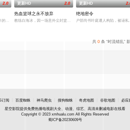
2.0
更新HD
2.0
更新HD
2.
热血篮球之永不放弃
绝地密令
有人从瑞典窃取秘密武器材料。他被调至布鲁塞尔担任国防部
年的危害，对社会秩序的破坏为主题，旨在通过电影让观众意识到毒品的可怕，
教练白海冰，因一场意外尘封篮球梦。为完成病危师兄的嘱托，他接手
户部尚书叶庭遭人构陷，被诬私
共
0
条 “时流错乱” 
S订阅
百度蜘蛛
神马爬虫
搜狗蜘蛛
奇虎地图
谷歌地图
必应
星空影院
提供免费热播电视剧大全、动漫、综艺、高清未删减电影在线看
Copyright © 2023 xmhualu.com All Rights Reserved
蜀ICP备20230609号