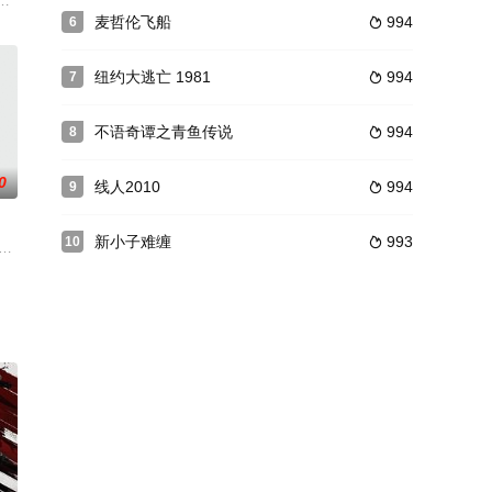
的击打本能将黑
寻常地惊人、巴哈马巨大的原始森林里竟然出现了一个类
海口举行热闹的开机仪式
麦哲伦飞船
994
6

纽约大逃亡 1981
994
7

不语奇谭之青鱼传说
994
8

0
线人2010
994
9

新小子难缠
993
10

阿泰在面对毒枭迫
的电影《狙击手：逆战》定档1月13日在优酷、爱奇
 Jovovich 饰）被保护伞公司实验室复制，成了伊萨克博士（伊恩•格雷