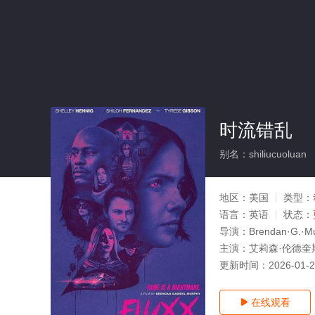
时流错乱
别名：shiliucuoluan
地区：
美国
类型：
语言：
英语
状态：
导演：
Brendan·G.·M
主演：
艾莉森·伦德奎
更新时间：
2026-01-
在线观看
