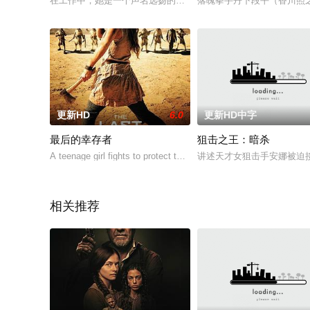
在工作中，她是一个声名远扬的杀手；回到家里，她是有个十几
落魄拳手丹下段平（香川照
更新HD
6.0
更新HD中字
最后的幸存者
狙击之王：暗杀
A teenage girl fights to protect the last working well
讲述天才女狙击手安娜被迫
相关推荐