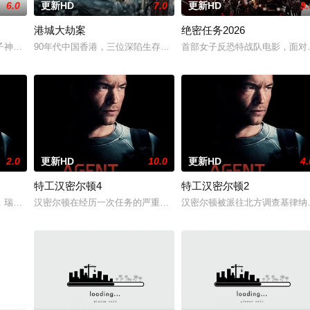
6.0
更新HD
7.0
更新HD
9.
港城大劫案
绝密任务2026
边境荒原深处的偏远哨站暂避。歹徒很快循着踪迹追来，迅速
子神策府神威将军冷啸天，席间告知他一个消息，刚刚继任北疆镇海王的薛世明
90年代中国香港，三位深陷生存绝境的底层小人物，因一场劫案命运
首部女子反恐特战队电影，面对
2.0
更新HD
10.0
更新HD
4.
特工汉密尔顿4
特工汉密尔顿2
被迫出手击杀黑帮一伙而暴露身份。幕后黑手向爷派杀手左轮
，瑞典攻击潜水员遇害。汉密尔顿，受害者的老友，前往法国土伦军事基地展开
汉密尔顿在经历一次任务的严重后果后，陷入了自我毁灭的状态。然
汉密尔顿被派往北方调查基律纳