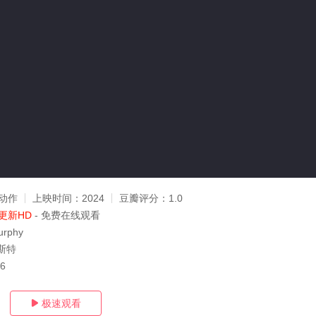
动作
上映时间：
2024
豆瓣评分：
1.0
更新HD
- 免费在线观看
urphy
斯特
26
极速观看
