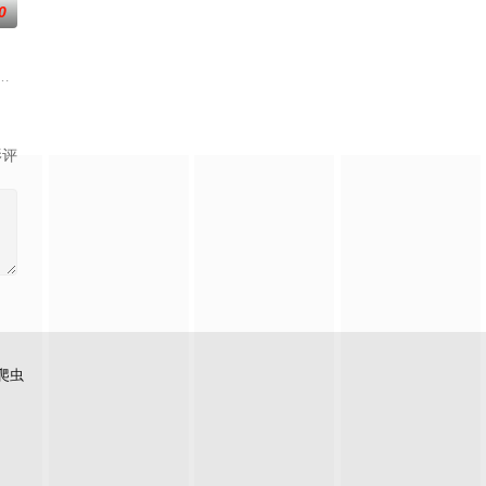
0
着重塑造了缉毒警
一支被嘲为“无胜利队”的业余球队。当一群问题少年
贪国库银两，身陷囹圄在即，叶庭急召其子叶护相见。叶护心知父亲蒙冤，却
影评
爬虫