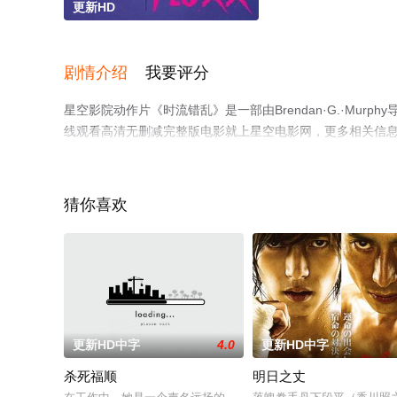
更新HD
剧情介绍
我要评分
星空影院动作片《时流错乱》是一部由Brendan·G.·Mu
线观看高清无删减完整版电影就上星空电影网，更多相关信
猜你喜欢
更新HD中字
4.0
更新HD中字
杀死福顺
明日之丈