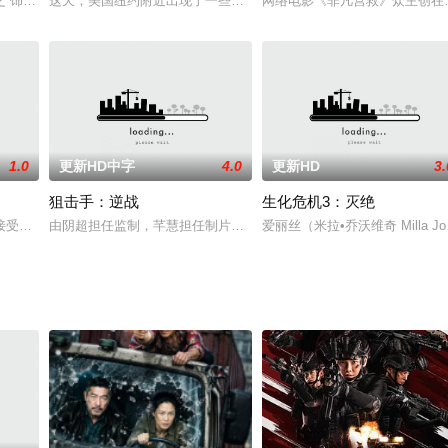
岁女儿的单身母亲。杀人很简单，养育孩子才叫难。
之 饰）因欠债被黑社会追打，路人矢吹丈（山下智久 饰）仗义出手，凭借出色
这天，美国纽约附近出现了一些异常现象：太平洋上的海浪速度超乎
网络电影《非凡营救》众主创在
1.0
更新HD中字
4.0
更新HD
3.
狙击手：逆战
生化危机3：灭绝
接受刺杀任务，在执行过程中逐渐觉醒为善良、大爱的正义战士，联合军方特工
由阴超担任监制，芊慧担任制片人，严嘉执导，于荣光、邢恩领衔主演
爱丽丝（米拉•乔沃维奇 Milla