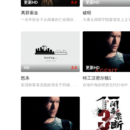
更新HD
9.0
更新HD
离群索金
破暗
一名年轻女子从残暴的亡命团伙手中劫走了一批黄金，一路逃到
大康太师闻宇阳宴请皇上义
HD
3.0
更新HD
怒杀
特工汉密尔顿1
前清刺客老吴隐姓埋名于药铺，却为守护单亲母女小茜和依依，
在地中海的绝密北约行动中