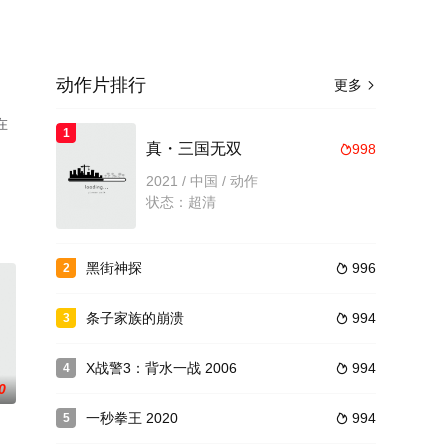
动作片排行
更多

在
1
真・三国无双
998

2021 / 中国 / 动作
状态：超清
黑街神探
996
2

条子家族的崩溃
994
3

X战警3：背水一战 2006
994
4

0
一秒拳王 2020
994
5
