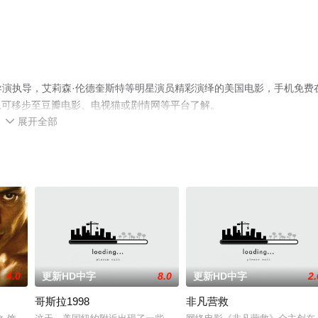
rphy导演执导，艾莉森·伦德奎斯特等明星演员精彩演绎的美国电影，手机免费
息可移步至豆瓣电影、电视猫或剧情网等平台了解。
展开全部

4.0
更新HD中字
8.0
更新HD中字
2.
哥斯拉1998
非凡营救