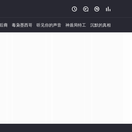




后裔
毒枭墨西哥
听见你的声音
神盾局特工
沉默的真相