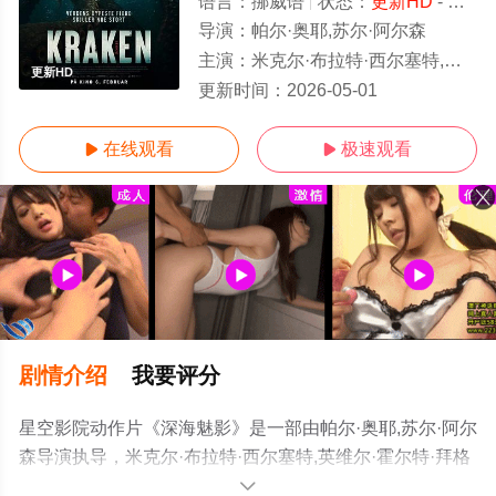
语言：
挪威语
状态：
更新HD
- 免费在线观看
导演：
帕尔·奥耶,苏尔·阿尔森
主演：
米克尔·布拉特·西尔塞特,英维尔·霍尔特·拜格德内斯,西莉耶·布雷维克,斯泰纳尔·克鲁曼·哈勒
更新HD
更新时间：
2026-05-01
在线观看
极速观看


剧情介绍
我要评分
星空影院动作片《深海魅影》是一部由帕尔·奥耶,苏尔·阿尔
森导演执导，米克尔·布拉特·西尔塞特,英维尔·霍尔特·拜格
德内斯,西莉耶·布雷维克,斯泰纳尔·克鲁曼·哈勒,萨拉·霍拉
