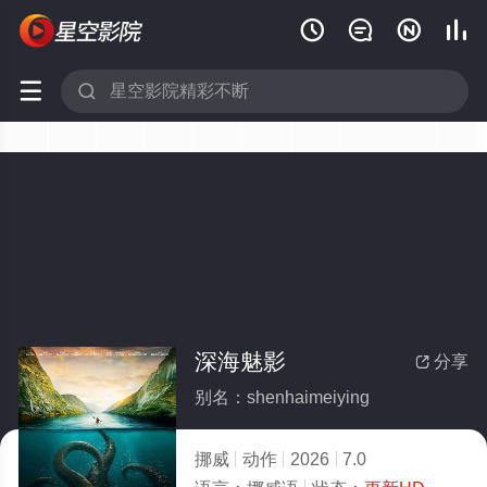






深海魅影
分享

别名：shenhaimeiying
挪威
动作
2026
7.0