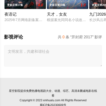
4.0
1.0
更新至第17集
更新至第18集
更新至第20
夜语记
天才，女友
九门2026
2025年7月网络剧备案当代 都市 海南越酷文化传媒有限公司
根据素光同同名小说改编。江逾白长大
长沙风云
影视评论
共
0
条 “开封府 2017” 影评
星空影院
提供免费热播电视剧大全、动漫、综艺、高清未删减电影在线
看
Copyright © 2023 xmhualu.com All Rights Reserved
蜀ICP备20230609号