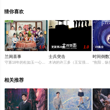
费在线观看高清无删减完整版电视剧全集就上星空电影
网，更多相关信息可移步至豆瓣电视剧、电视猫或剧情网
猜你喜欢
等平台了解。
1.0
1.0
已完结
更新第28集
24集全
兰闺喜事
士兵突击
时间倒数
守寡18年的杜如玉一心想将四个女儿嫁进“好”人家，为此，她
木讷的许三多（王宝强）没进军营，就
“焦阳，
相关推荐