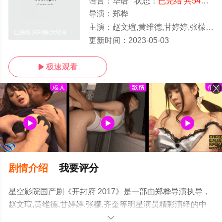
语言：
华语
状态：
已完结 共54集
-
导演：
郑桦
主演：
赵文瑄,黄维德,甘婷婷,张檬,齐奎
已完结 共54集/大结局
更新时间：
2023-05-03
极速观看

剧情介绍
我要评分
星空影院国产剧《开封府 2017》是一部由郑桦导演执导，
赵文瑄,黄维德,甘婷婷,张檬,齐奎等明星演员精彩演绎的中
国电视剧，大结局剧情已揭晓（已完结 共54集），手机免
