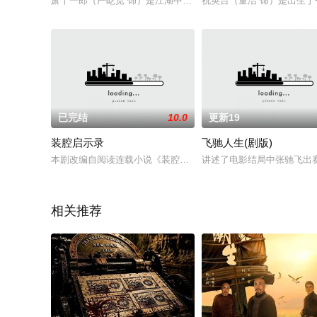
萧十一郎（严屹宽 饰）是江湖中大名鼎鼎的大盗，他同风四娘（
祝英台（董洁 饰）是出生
已完结
10.0
更新19
装腔启示录
飞驰人生(剧版)
本剧改编自阅读连载小说《装腔启示录》，作者柳翠虎。繁华都
讲述了电影结局中张驰飞出赛
相关推荐