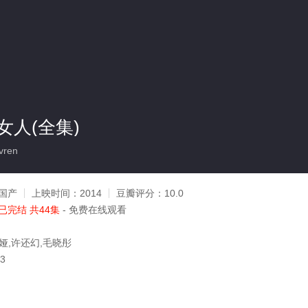
女人(全集)
vren
国产
上映时间：
2014
豆瓣评分：
10.0
已完结 共44集
- 免费在线观看
娅,许还幻,毛晓彤
03