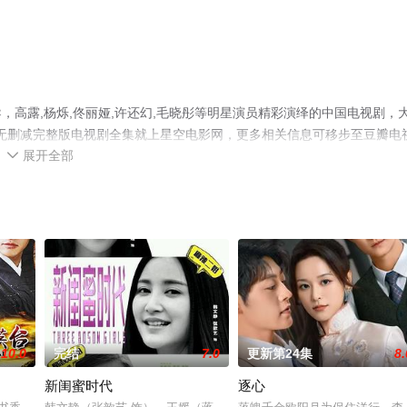
高露,杨烁,佟丽娅,许还幻,毛晓彤等明星演员精彩演绎的中国电视剧，
清无删减完整版电视剧全集就上星空电影网，更多相关信息可移步至豆瓣电
展开全部

10.0
完结
7.0
更新第24集
8.
新闺蜜时代
逐心