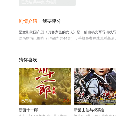
已完结 共44集/大结局
剧情介绍
我要评分
星空影院国产剧《刀客家族的女人》是一部由杨文军导演执导，
结局剧情已揭晓（已完结 共44集），手机免费在线观看高
剧、电视猫或剧情网等平台了解。
猜你喜欢
已完结
2.0
已完结
新萧十一郎
新梁山伯与祝英台