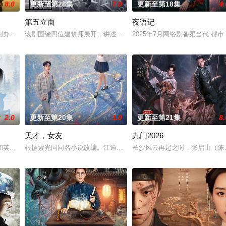
8.0
更新至第28集
7.0
更新至第18集
4.
第五立面
夜语记
钞货币。根据党中央指示，高景波、徐邵梁、孙希光和黄鹰
创办大生企业，实业报国的故事。甲午战争后，国家蒙羞，张謇虽高中状元，却
该剧围绕四位建筑师展开，讲述了他们在中意合作项目中面对专业挑
2025年7月网络剧备案当代 都
2.0
更新至第20集
1.0
更新至第21集
8.
天才，女友
九门2026
进士科三元及第入翰林院的奇女子。十年前的她被他从死人堆
和英国牛津，麦香通过视频向米良宣告：婚不结了。鹿鸣村开了锅，村民大骂麦
根据素光同同名小说改编。江逾白长大以后，林知夏忽然对他说：“江
长沙风云再起之时，张启山（陈