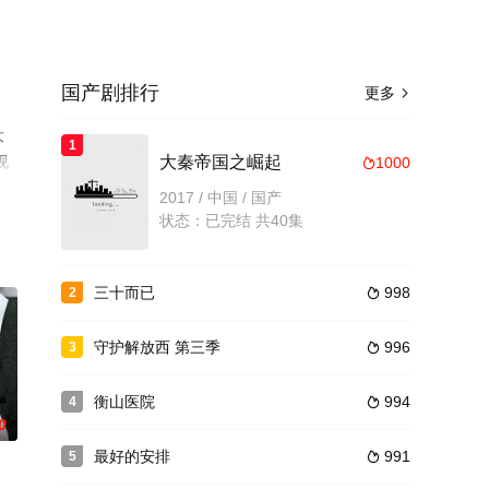
国产剧排行
更多

大
1
视
大秦帝国之崛起
1000

2017 / 中国 / 国产
状态：已完结 共40集
三十而已
998
2

守护解放西 第三季
996
3

衡山医院
994
4

0
最好的安排
991
5
