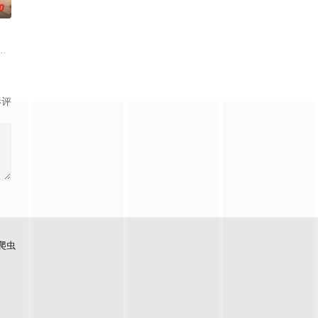
0
袁政委不幸牺牲。
的阴阳宅，江淮被掳走配“阴婚”。他与女探长穆英
草莽，却心怀壮志，他结识了遭人诬陷私通的世家名媛小姐傅庭芸，被迫一起
影评
爬虫