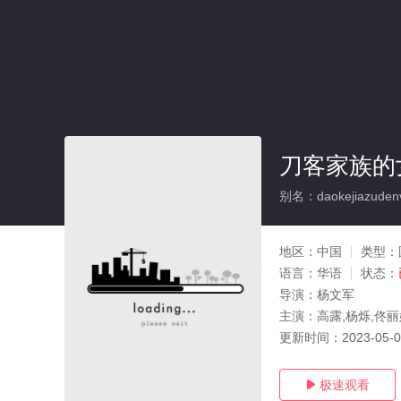
刀客家族的
别名：daokejiazuden
地区：
中国
类型：
语言：
华语
状态：
导演：
杨文军
主演：
高露,杨烁,佟丽
更新时间：
2023-05-
极速观看
