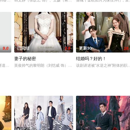
李依晓 饰）联手，想要盗得失传多年的神器割鹿刀。沈璧
于书香门第的千金大小姐，作为家中唯一的女儿，深受父母的宠爱。然而，祝英
韩文静（张歆艺 饰）、王媛（蒋欣 饰）和周小北（童瑶 饰）是大
落魄千金欧阳月为保住洋行，查
9.0
已完结
3.0
更新30
10.
妻子的秘密
结婚吗？好的！
市，流光浮华的红男绿女，平行的唐影和许子诠在飞机上偶遇
道后身受重伤，却意外穿越到自己24岁那年，当时只有21岁的林臻东身上，
英俊帅气的黎明朗（刘恺威 饰）和美丽善良的江百合（赵丽颖 饰）
该剧讲述被“水逆之神”附体的