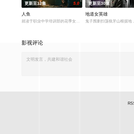
更新至12集
5.0
更新至30集
人鱼
地道女英雄
就读于职业中学培训部的花季女生苏琳（黄杨钿甜 饰），虽自小
鬼子围剿扫荡狼牙山根据地
影视评论
RS