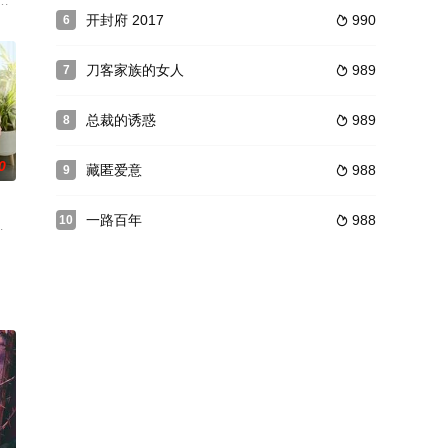
台的身上却有着一
学时期便关系亲密的好闺蜜，虽然步入社会多年，彼此
明父亲死因，让处心积虑接触自己的秦霁风成为了自己的保镖，对其日渐生情
开封府 2017
990
6

刀客家族的女人
989
7

总裁的诱惑
989
8

0
藏匿爱意
988
9

一路百年
988
10

想尽一切办法阻
是两大家族企业的继承人，他们才貌相当，门当户对，
职场萌新宓初夏（鞠可儿 饰），前脚被闺蜜设计、初恋男友坑骗，后脚和奢侈品