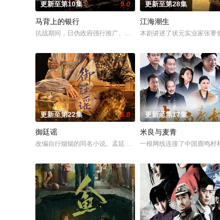
更新至第10集
9.0
更新至第28集
马背上的银行
江海潮生
抗战期间，日伪政府强行推广、使用由“中国准备银行”发行的伪
本剧讲述了状元实业家张謇
更新至第22集
6.0
更新至第17集
御廷谣
米良与麦青
改编自行烟烟的同名小说。孟廷辉，大平王朝有史以来个以女子
一根网线连接了中国鹿鸣村