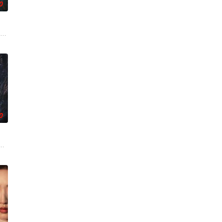
0
渴望寻求强国之路
战与境外竞争，通过创新实践实现本土设计理念突破的故
市 海南越酷文化传媒有限公司
0
香是叛徒。麦香是
逾白，我喜欢你，哲学和生物学意义上的喜欢。”那个
伟霆 饰）与吴老狗（曾舜晞 饰）强强联手，携手霍仙姑（陈瑶 饰）与九门诸