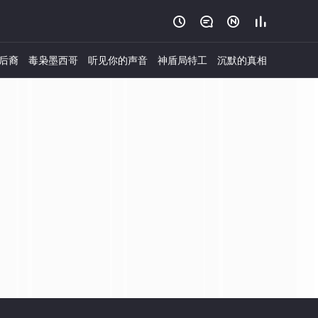




后裔
毒枭墨西哥
听见你的声音
神盾局特工
沉默的真相