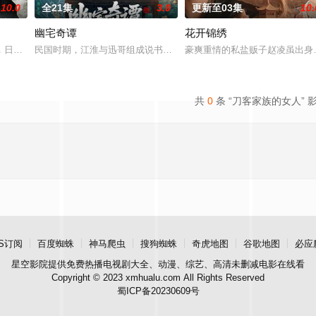
10.0
全21集
3.0
更新至03集
10.
幽宅奇谭
花开锦绣
被父母忽视，在艰苦环境中长大，但她始终刻苦学习，憧憬
，日军大队长野田天一、中队长三木武夫等带兵参加围剿。冀中军区损失惨重，
民国时期，江淮与迅哥组成说书班子，偶遇“白天人住屋，晚上鬼占房”
豪爽重情的私盐贩子赵凌虽出身
共
0
条 “刀客家族的女人” 
S订阅
百度蜘蛛
神马爬虫
搜狗蜘蛛
奇虎地图
谷歌地图
必应
星空影院
提供免费热播电视剧大全、动漫、综艺、高清未删减电影在线看
Copyright © 2023 xmhualu.com All Rights Reserved
蜀ICP备20230609号