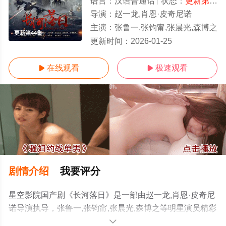
语言：
汉语普通话
状态：
更新第44集
导演：
赵一龙,肖恩·皮奇尼诺
主演：
张鲁一,张钧甯,张晨光,森博之
更新第44集
更新时间：
2026-01-25
在线观看
极速观看


剧情介绍
我要评分
星空影院国产剧《长河落日》是一部由赵一龙,肖恩·皮奇尼
诺导演执导，张鲁一,张钧甯,张晨光,森博之等明星演员精彩
演绎的中国大陆电视剧，手机免费在线观看高清无删减完
