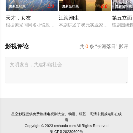
1.0
8.0
更新至16集
更新至26集
更新至27集
天才，女友
江海潮生
第五立面
根据素光同同名小说改编。江逾白长大以后，林知夏忽然对他说：
本剧讲述了状元实业家张謇创办大生
该剧围绕
影视评论
共
0
条 “长河落日” 影评
星空影院
提供免费热播电视剧大全、动漫、综艺、高清未删减电影在线
看
Copyright © 2023 xmhualu.com All Rights Reserved
蜀ICP备20230609号