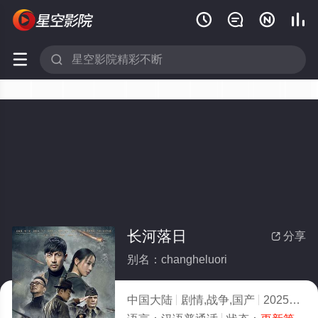






长河落日
分享

别名：changheluori
中国大陆
剧情,战争,国产
2025
4.0