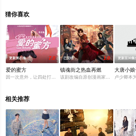
整版电视剧全集就上星空电影网，更多相关信息可移步至
豆瓣电视剧、电视猫或剧情网等平台了解。
猜你喜欢
7.0
1.0
更新第21集
已完结
更新至30集
爱的蜜方
镇魂街之热血再燃
大唐小娘
因一次意外，让四处打工的小夏（李多海 饰）和其侄子被骗得无
该剧改编自原创漫画家许辰创作的国
卢少卿本
相关推荐